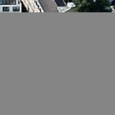
Berlin, 18.03.2023
Berlin, 18.05.2024
Kundgebung zum Jahrestag
Lesung von Friedenstexten
der Verteidigung
vergangener Tage
der Ukraine
Bonn, 05.09.2023
Berlin, 24.02.2024
Aktuelles
·
Newsletter
·
Werbung
·
Finanzierung
·
Hintergründe
·
Datenschutz
·
Impressum