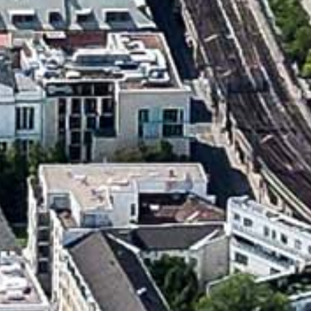
500
Zeichen übrig
Eintragen
Kundgebung zum
Kundgebung im Gedenken
internationalen Tag
an die Deportation
politischer Gefangener
der Krimtataren