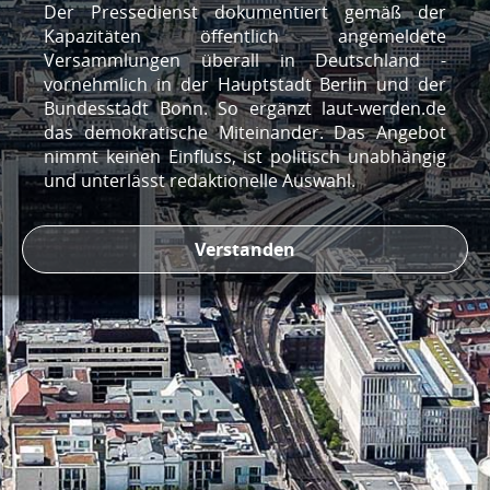
Der Pressedienst dokumentiert gemäß der
persönliche Postfach.
Für eine noch bessere Nutzungserfahrung gibt es
Kapazitäten öffentlich angemeldete
eine App für Android-Geräte.
Der Pressedienst generiert regelmäßig eine E-Mail für alle Interessierten und zeigt
Versammlungen überall in Deutschland -
darin die neuesten Versammlungen auf. Bei Interesse die eigene Adresse
vornehmlich in der Hauptstadt Berlin und der
hinterlassen und zukünftig informiert werden.
Bundesstadt Bonn. So ergänzt laut-werden.de
Ja, installieren
Nein, danke
das demokratische Miteinander. Das Angebot
nimmt keinen Einfluss, ist politisch unabhängig
und unterlässt redaktionelle Auswahl.
Verstanden