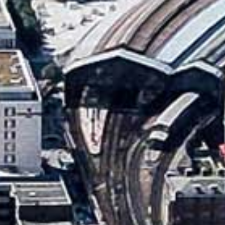
Teilen via...
Kommentare
(0 Stück)
500
Zeichen übrig
Eintragen