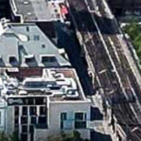
Demonstration für ein
Demonstration für eine
Ende der atomaren
bäuerliche Agrarwirtschaft
Kooperationen
Berlin, 20.01.2024
mit Russland
Lingen, 15.04.2023