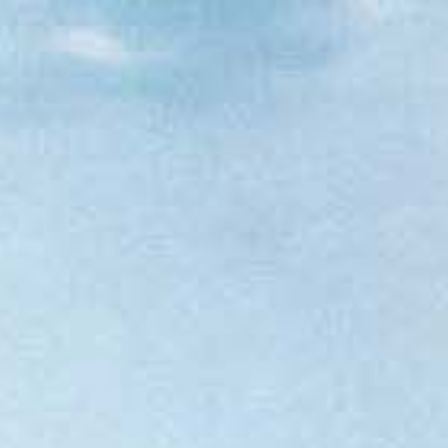
…ist der Grund warum
die Anderen berichten.
Aus Interesse am Zeitgeschehen
...
Untertitel automatisch generiert & ohne Gewähr
Wir sind heute im Regierungsviertel und haben eine Demonstration auf die Beine