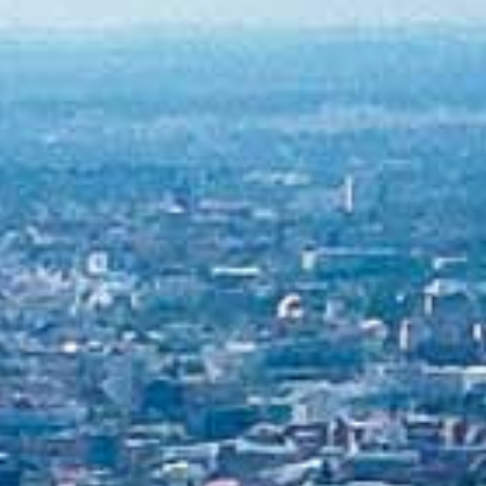
gestellt.
00:00
/
03:08
Demonstration für mineralische
Rohstoffe
Deutschland gehen die Entwicklungsgrundlagen aus - für
Brücken und alles drum herum - attestiert der
Bundesverband Mineralische Rohstoffe und hat dabei vor
allem die Interessen der Industrie im Blick, für deren
hinreichende Ausstattung am Bundestag
demonstriert wurde.
Berlin
, 24.06.2026
Aufbereitung dauert an
bv-miro.org