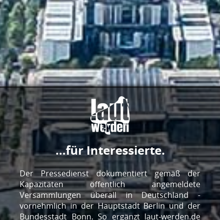
...für Journalisten.
Jetzt App installieren!
Der Pressedienst dokumentiert gemäß der
Für eine noch bessere Nutzungserfahrung gibt es
Kapazitäten öffentlich angemeldete
eine App für Android-Geräte.
Versammlungen überall in Deutschland -
vornehmlich in der Hauptstadt Berlin und der
Bundesstadt Bonn. So ergänzt laut-werden.de
Ja, installieren
Nein, danke