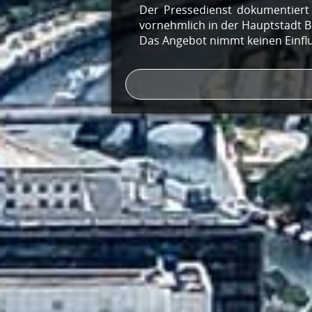
Der Pressedienst dokumentiert
vornehmlich in der Hauptstadt B
Das Angebot nimmt keinen Einflus